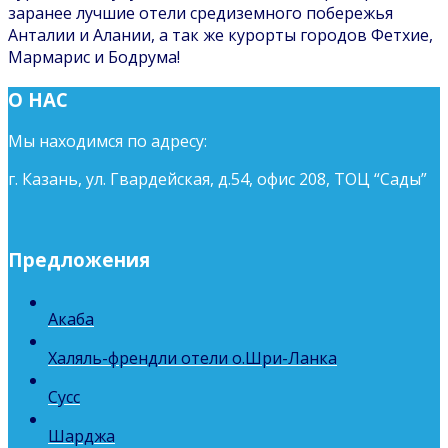
заранее лучшие отели средиземного побережья
Анталии и Алании, а так же курорты городов Фетхие,
Мармарис и Бодрума!
О НАС
Мы находимся по адресу:
г. Казань, ул. Гвардейская, д.54, офис 208, ТОЦ “Сады”
Предложения
Акаба
Халяль-френдли отели о.Шри-Ланка
Сусс
Шарджа