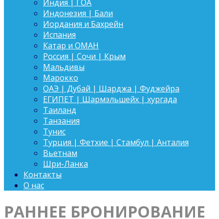
Индия | ГОА
Индонезия | Бали
Иордания и Бахрейн
Испания
Катар и ОМАН
Россия | Сочи | Крым
Мальдивы
Марокко
ОАЭ | Дубай | Шарджа | Фуджейра
ЕГИПЕТ | Шармэльшейх | хургада
Таиланд
Танзания
Тунис
Турция | Фетхие | Стамбул | Анталия
Вьетнам
Шри-Ланка
Контакты
О нас
РАННЕЕ БРОНИРОВАНИЕ