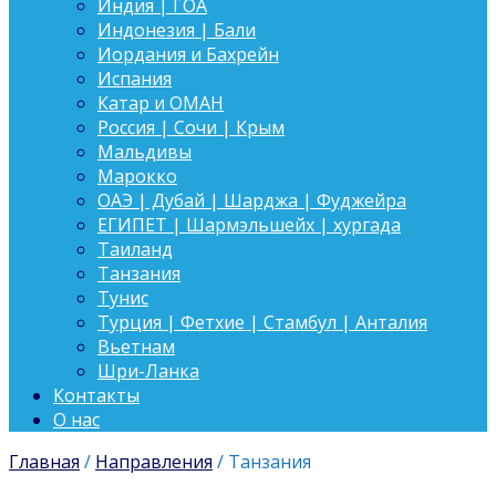
Индия | ГОА
Индонезия | Бали
Иордания и Бахрейн
Испания
Катар и ОМАН
Россия | Сочи | Крым
Мальдивы
Марокко
ОАЭ | Дубай | Шарджа | Фуджейра
ЕГИПЕТ | Шармэльшейх | хургада
Таиланд
Танзания
Тунис
Турция | Фетхие | Стамбул | Анталия
Вьетнам
Шри-Ланка
Контакты
О нас
Главная
/
Направления
/ Танзания